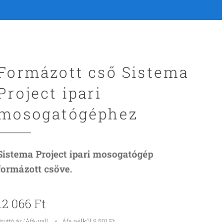
Formázott cső Sistema
Project ipari
mosogatógéphez
Sistema Project ipari mosogatógép
formázott csöve.
12 066
Ft
ruttó ár (Áfá-val)
Áfa nélkül 9 501 Ft