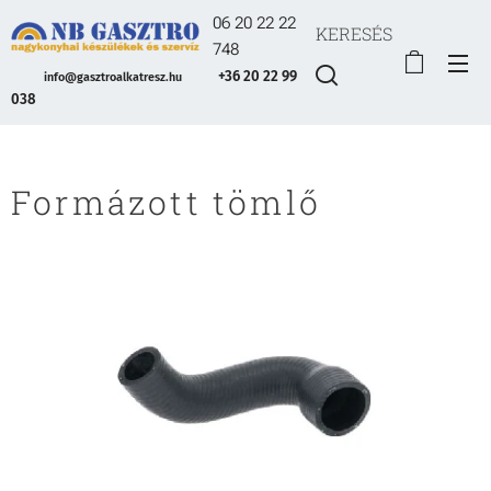
06 20 22 22
KERESÉS
748
+36 20 22 99
info@gasztroalkatresz.hu
038
Formázott tömlő