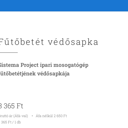
Fűtőbetét védősapka
Sistema Project ipari mosogatógép
fűtőbetétjének védősapkája
3 365
Ft
ruttó ár (Áfá-val)
Áfa nélkül 2 650 Ft
 365 Ft / 1 db