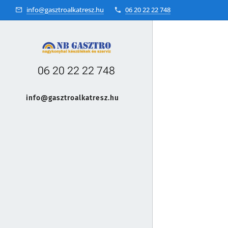
info@gasztroalkatresz.hu
06 20 22 22 748
06 20 22 22 748
info@gasztroalkatresz.hu
+36 20 22 99 038