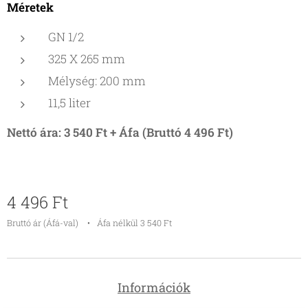
Méretek
GN 1/2
325 X 265 mm
Mélység: 200 mm
11,5 liter
Nettó ára: 3 540 Ft + Áfa (Bruttó 4 496 Ft)
4 496
Ft
Bruttó ár (Áfá-val)
Áfa nélkül 3 540 Ft
Információk