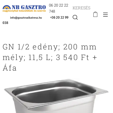
06 20 22 22
KERESÉS
748
+36 20 22 99
info@gasztroalkatresz.hu
038
GN 1/2 edény; 200 mm
mély; 11,5 L; 3 540 Ft +
Áfa