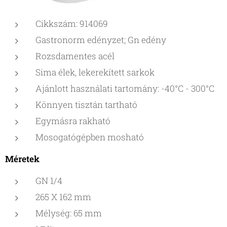
Cikkszám: 914069
Gastronorm edényzet; Gn edény
Rozsdamentes acél
Sima élek, lekerekített sarkok
Ajánlott használati tartomány: -40°C - 300°C
Könnyen tisztán tartható
Egymásra rakható
Mosogatógépben mosható
Méretek
GN 1/4
265 X 162 mm
Mélység: 65 mm