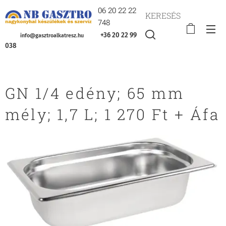
06 20 22 22
KERESÉS
748
+36 20 22 99
info@gasztroalkatresz.hu
038
GN 1/4 edény; 65 mm
mély; 1,7 L; 1 270 Ft + Áfa