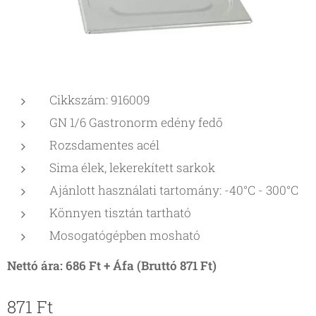
Cikkszám: 916009
GN 1/6 Gastronorm edény fedő
Rozsdamentes acél
Sima élek, lekerekített sarkok
Ajánlott használati tartomány: -40°C - 300°C
Könnyen tisztán tartható
Mosogatógépben mosható
Nettó ára: 686 Ft + Áfa (Bruttó 871 Ft)
871
Ft