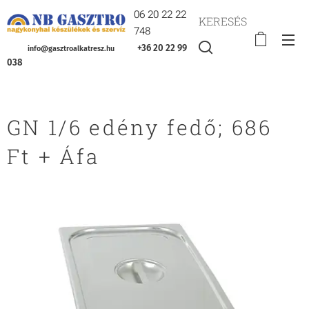
06 20 22 22
KERESÉS
748
+36 20 22 99
info@gasztroalkatresz.hu
038
GN 1/6 edény fedő; 686
Ft + Áfa