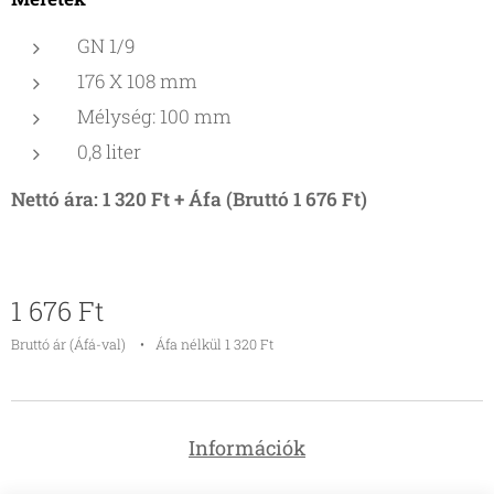
GN 1/9
176 X 108 mm
Mélység: 100 mm
0,8 liter
Nettó ára: 1 320 Ft + Áfa (Bruttó 1 676 Ft)
1 676
Ft
Bruttó ár (Áfá-val)
Áfa nélkül 1 320 Ft
Információk