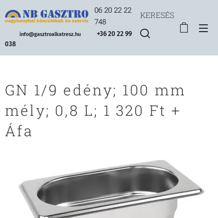
06 20 22 22
KERESÉS
748
+36 20 22 99
info@gasztroalkatresz.hu
038
GN 1/9 edény; 100 mm
mély; 0,8 L; 1 320 Ft +
Áfa