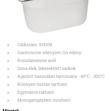
Cikkszám: 919109
Gastronorm edényzet; Gn edény
Rozsdamentes acél
Sima élek, lekerekített sarkok
Ajánlott használati tartomány: -40°C - 300°C
Könnyen tisztán tartható
Egymásra rakható
Mosogatógépben mosható
Méretek