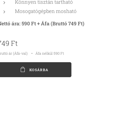
Könnyen tisztán tartható
Mosogatógépben mosható
ettó ára: 590 Ft + Áfa (Bruttó 749 Ft)
749
Ft
ruttó ár (Áfá-val)
Áfa nélkül 590 Ft
KOSÁRBA