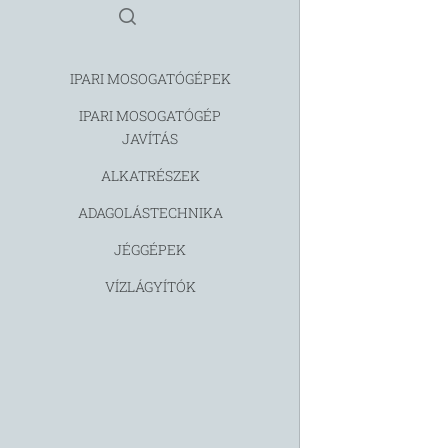
IPARI MOSOGATÓGÉPEK
IPARI MOSOGATÓGÉP
JAVÍTÁS
ALKATRÉSZEK
ADAGOLÁSTECHNIKA
JÉGGÉPEK
VÍZLÁGYÍTÓK