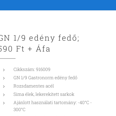
GN 1/9 edény fedő;
590 Ft + Áfa
Cikkszám: 916009
GN 1/9 Gastronorm edény fedő
Rozsdamentes acél
Sima élek, lekerekített sarkok
Ajánlott használati tartomány: -40°C -
300°C