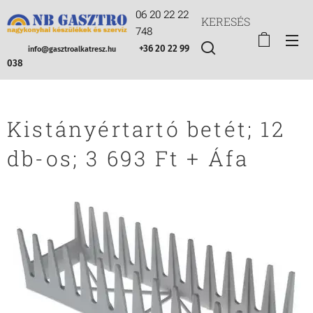
06 20 22 22
KERESÉS
748
+36 20 22 99
info@gasztroalkatresz.hu
038
Kistányértartó betét; 12
db-os; 3 693 Ft + Áfa