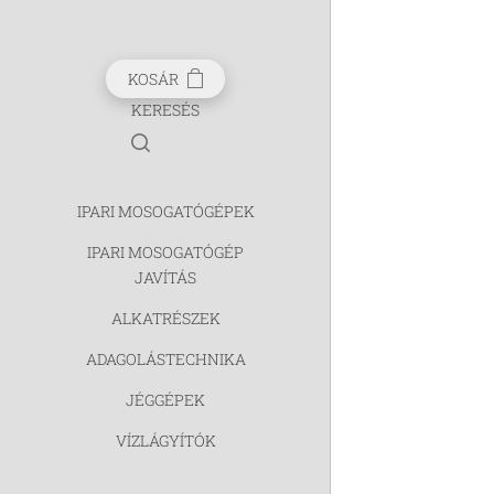
KOSÁR
KERESÉS
IPARI MOSOGATÓGÉPEK
IPARI MOSOGATÓGÉP
JAVÍTÁS
ALKATRÉSZEK
ADAGOLÁSTECHNIKA
JÉGGÉPEK
VÍZLÁGYÍTÓK