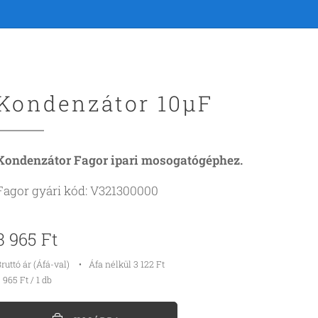
Kondenzátor 10µF
Kondenzátor Fagor ipari mosogatógéphez.
Fagor gyári kód: V321300000
3 965
Ft
ruttó ár (Áfá-val)
Áfa nélkül 3 122 Ft
 965 Ft / 1 db