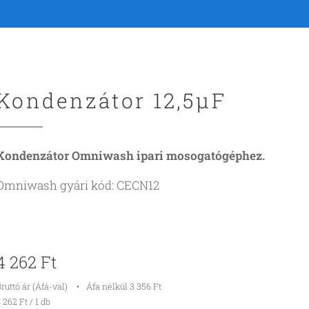
Kondenzátor 12,5µF
Kondenzátor Omniwash ipari mosogatógéphez.
Omniwash gyári kód: CECN12
4 262
Ft
ruttó ár (Áfá-val)
Áfa nélkül 3 356 Ft
 262 Ft / 1 db