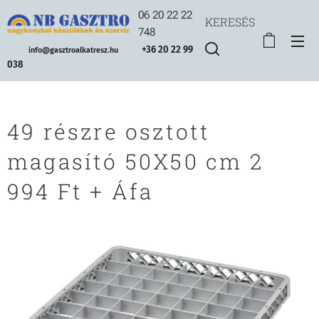
06 20 22 22
KERESÉS
748
+36 20 22 99
info@gasztroalkatresz.hu
038
49 részre osztott
magasító 50X50 cm 2
994 Ft + Áfa