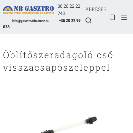
06 20 22 22
KERESÉS
748
+36 20 22 99
info@gasztroalkatresz.hu
038
Öblítőszeradagoló cső
visszacsapószeleppel