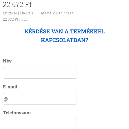
22 572
Ft
Bruttó ár (Áfá-val)
Áfa nélkül 17 773 Ft
22 572 Ft / 1 db
KÉRDÉSE VAN A TERMÉKKEL
KAPCSOLATBAN?
Név
E-mail
Telefonszám