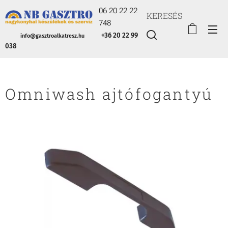
06 20 22 22
KERESÉS
748
+36 20 22 99
info@gasztroalkatresz.hu
038
Omniwash ajtófogantyú