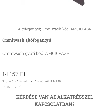
Ajtófogantyú; Omniwash kód: AM010PAGR
Omniwash ajtófogantyú
Omniwash gyári kód: AM010PAGR
14 157
Ft
Bruttó ár (Áfá-val)
Áfa nélkül 11 147 Ft
14 157 Ft / 1 db
KÉRDÉSE VAN AZ ALKATRÉSSZEL
KAPCSOLATBAN?