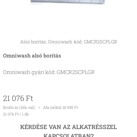
Alsó borítás; Omniwash kód: GMCR2SCPLGR
Omniwash alsó borítás
Omniwash gyári kód: GMCR2SCPLGR
21 076
Ft
Bruttó ár (Áfá-val)
Áfa nélkül 16 595 Ft
21 076 Ft / 1 db
KÉRDÉSE VAN AZ ALKATRÉSSZEL
KAPCSOLATBAN?