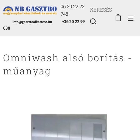
06 20 22 22
KERESÉS
748
+36 20 22 99
info@gasztroalkatresz.hu
038
Omniwash alsó borítás -
műanyag