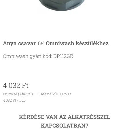
Anya csavar
Omniwash készülékhez
1½"
Omniwash gyári kód: DP112GR
4 032
Ft
Bruttó ár (Áfá-val)
Áfa nélkül 3 175 Ft
4 032 Ft / 1 db
KÉRDÉSE VAN AZ ALKATRÉSSZEL
KAPCSOLATBAN?