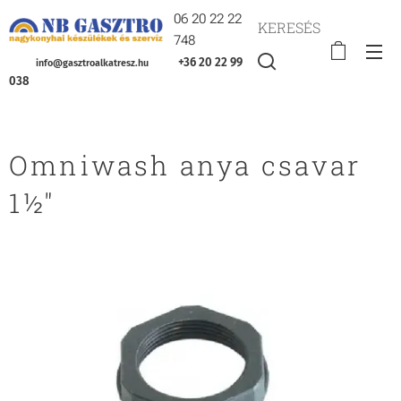
06 20 22 22
KERESÉS
748
+36 20 22 99
info@gasztroalkatresz.hu
038
Omniwash anya csavar
1½"