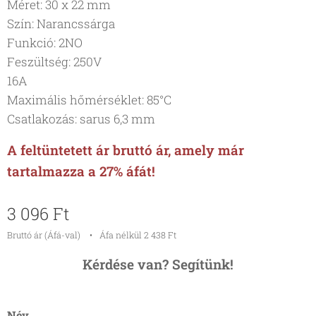
Méret: 30 x 22 mm
Szín: Narancssárga
Funkció: 2NO
Feszültség: 250V
16A
Maximális hőmérséklet: 85°C
Csatlakozás: sarus 6,3 mm
A feltüntetett ár bruttó ár, amely már
tartalmazza a 27% áfát!
3 096
Ft
Bruttó ár (Áfá-val)
Áfa nélkül 2 438 Ft
Kérdése van? Segítünk!
Név