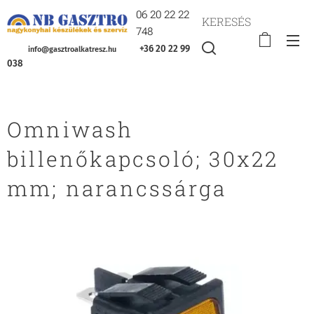
06 20 22 22
KERESÉS
748
+36 20 22 99
info@gasztroalkatresz.hu
038
Omniwash
billenőkapcsoló; 30x22
mm; narancssárga