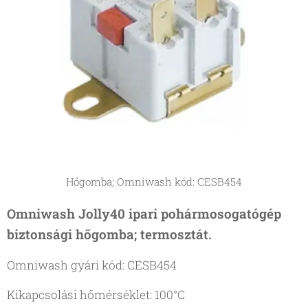
Hőgomba; Omniwash kód: CESB454
Omniwash Jolly40 ipari pohármosogatógép
biztonsági hőgomba; termosztát.
Omniwash gyári kód: CESB454
Kikapcsolási hőmérséklet: 100°C