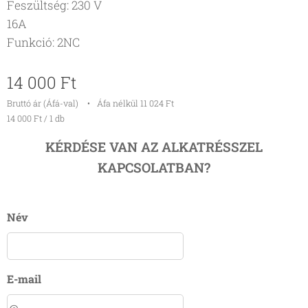
Feszültség: 230 V
16A
Funkció: 2NC
14 000
Ft
Bruttó ár (Áfá-val)
Áfa nélkül 11 024 Ft
14 000 Ft / 1 db
KÉRDÉSE VAN AZ ALKATRÉSSZEL
KAPCSOLATBAN?
Név
E-mail