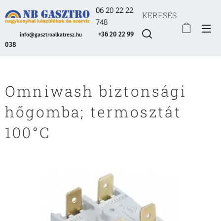
06 20 22 22
KERESÉS
748
+36 20 22 99
info@gasztroalkatresz.hu
038
Omniwash biztonsági
hőgomba; termosztát
100°C