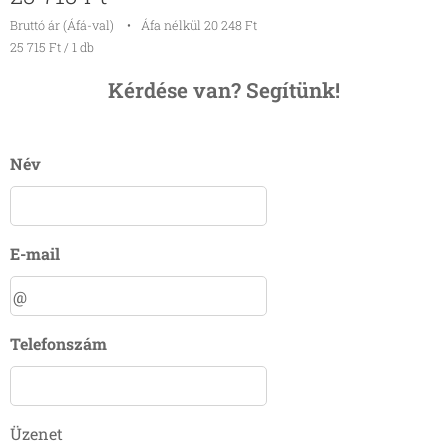
Bruttó ár (Áfá-val)
Áfa nélkül 20 248 Ft
25 715 Ft / 1 db
Kérdése van? Segítünk!
Név
E-mail
Telefonszám
Üzenet