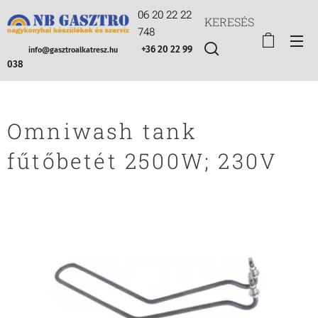
06 20 22 22
KERESÉS
748
+36 20 22 99
info@gasztroalkatresz.hu
038
Omniwash tank
fűtőbetét 2500W; 230V