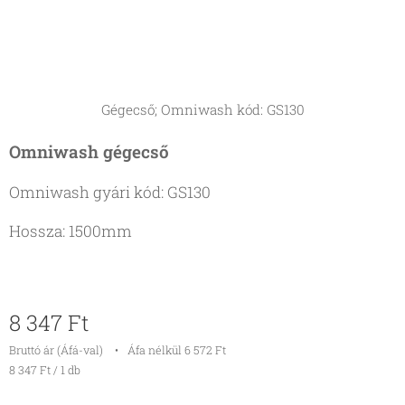
Gégecső; Omniwash kód: GS130
Omniwash gégecső
Omniwash gyári kód: GS130
Hossza: 1500mm
8 347
Ft
Bruttó ár (Áfá-val)
Áfa nélkül 6 572 Ft
8 347 Ft / 1 db