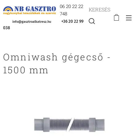
06 20 22 22
KERESÉS
748
+36 20 22 99
info@gasztroalkatresz.hu
038
Omniwash gégecső -
1500 mm