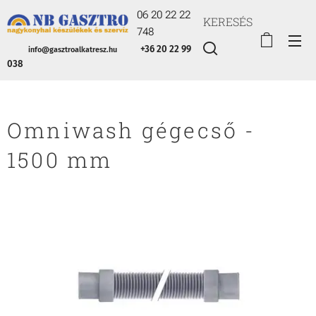
06 20 22 22
KERESÉS
748
+36 20 22 99
info@gasztroalkatresz.hu
038
Omniwash gégecső -
1500 mm