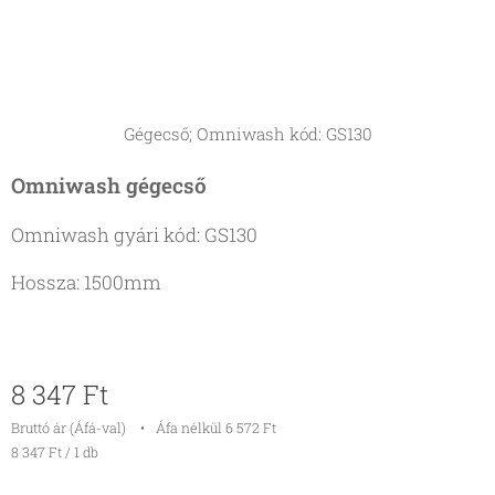
Gégecső; Omniwash kód: GS130
Omniwash gégecső
Omniwash gyári kód: GS130
Hossza: 1500mm
8 347
Ft
Bruttó ár (Áfá-val)
Áfa nélkül 6 572 Ft
8 347 Ft / 1 db