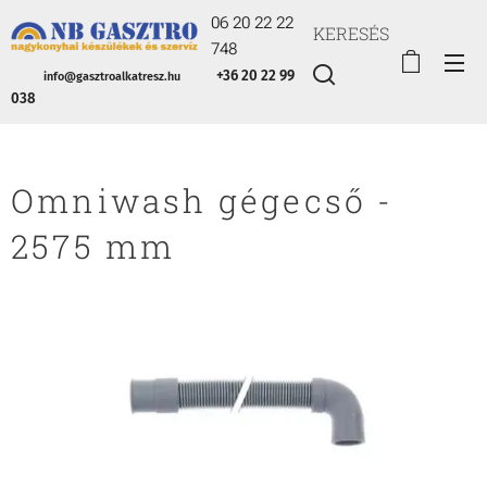
06 20 22 22
KERESÉS
748
+36 20 22 99
info@gasztroalkatresz.hu
038
Omniwash gégecső -
2575 mm