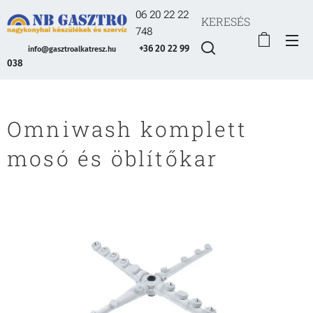
06 20 22 22
KERESÉS
748
+36 20 22 99
info@gasztroalkatresz.hu
038
Omniwash komplett
mosó és öblítőkar