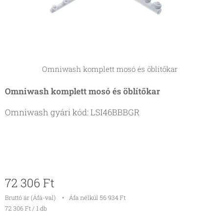
Omniwash komplett mosó és öblítőkar
Omniwash komplett mosó és öblítőkar
Omniwash gyári kód: LSI46BBBGR
72 306
Ft
Bruttó ár (Áfá-val)
Áfa nélkül 56 934 Ft
72 306 Ft / 1 db