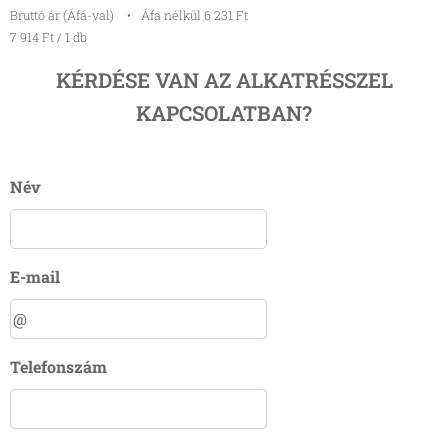
Bruttó ár (Áfá-val)
Áfa nélkül 6 231 Ft
7 914 Ft / 1 db
KÉRDÉSE VAN AZ ALKATRÉSSZEL
KAPCSOLATBAN?
Név
E-mail
Telefonszám