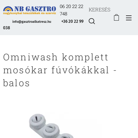
06 20 22 22
KERESÉS
748
+36 20 22 99
info@gasztroalkatresz.hu
038
Omniwash komplett
mosókar fúvókákkal -
balos