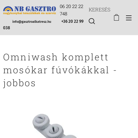
06 20 22 22
KERESÉS
748
+36 20 22 99
info@gasztroalkatresz.hu
038
Omniwash komplett
mosókar fúvókákkal -
jobbos