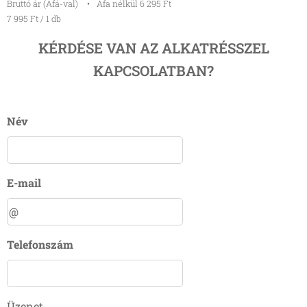
Bruttó ár (Áfá-val)
Áfa nélkül 6 295 Ft
7 995 Ft / 1 db
KÉRDÉSE VAN AZ ALKATRÉSSZEL
KAPCSOLATBAN?
Név
E-mail
Telefonszám
Üzenet