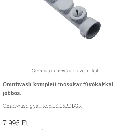
Omniwash mosókar fúvókákkal
Omniwash komplett mosókar fúvókákkal
jobbos.
Omniwash gyári kód:LSI26BDBGR
7 995
Ft