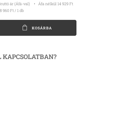
ruttó ár (Áfá-val)
Áfa nélkül 14 929 Ft
8 960 Ft / 1 db
KOSÁRBA
L KAPCSOLATBAN?