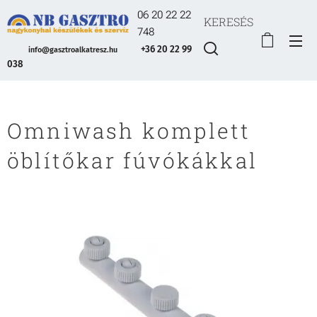
06 20 22 22
KERESÉS
748
+36 20 22 99
info@gasztroalkatresz.hu
038
Omniwash komplett
öblítőkar fúvókákkal