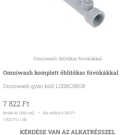
Omniwash öblítőkar fúvókákkal
Omniwash komplett öblítőkar fúvókákkal
Omniwash gyári kód: LSI26CSBGR
7 822
Ft
Bruttó ár (Áfá-val)
Áfa nélkül 6 159 Ft
7 822 Ft / 1 db
KÉRDÉSE
VAN AZ ALKATRÉSSZEL