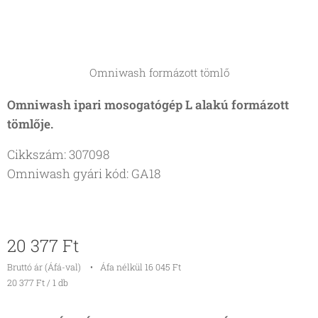
Omniwash formázott tömlő
Omniwash ipari mosogatógép L alakú formázott
tömlője.
Cikkszám: 307098
Omniwash gyári kód: GA18
20 377
Ft
Bruttó ár (Áfá-val)
Áfa nélkül 16 045 Ft
20 377 Ft / 1 db