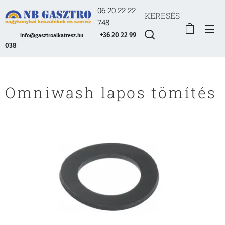
06 20 22 22
KERESÉS
748
+36 20 22 99
info@gasztroalkatresz.hu
038
Omniwash lapos tömítés