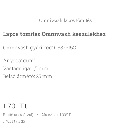
Omniwash lapos tömítés
Lapos tömítés Omniwash készülékhez
Omniwash gyári kód: G382615G
Anyaga: gumi
Vastagsága: 1,5 mm
Belső átmérő: 25 mm
1 701
Ft
Bruttó ár (Áfá-val)
Áfa nélkül 1 339 Ft
1 701 Ft / 1 db