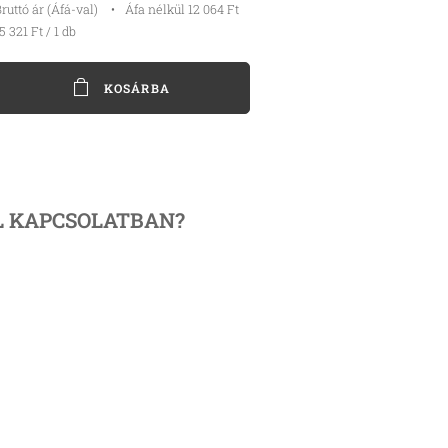
ruttó ár (Áfá-val)
Áfa nélkül 12 064 Ft
5 321 Ft / 1 db
KOSÁRBA
L KAPCSOLATBAN?