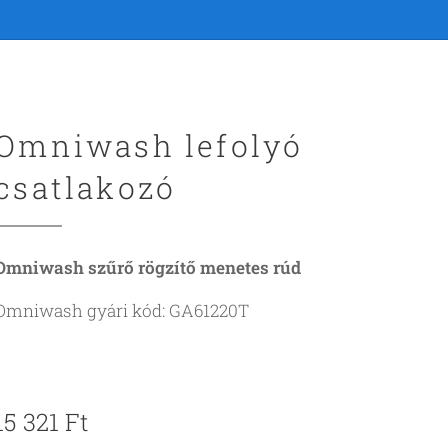
Omniwash lefolyó
csatlakozó
Omniwash szűrő rögzítő menetes rúd
Omniwash gyári kód: GA61220T
15 321
Ft