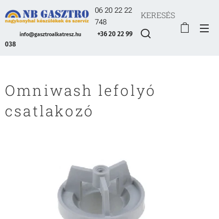
06 20 22 22
KERESÉS
748
+36 20 22 99
info@gasztroalkatresz.hu
038
Omniwash lefolyó
csatlakozó