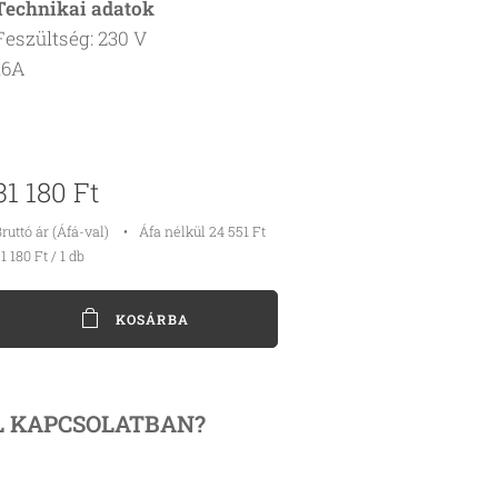
Technikai adatok
Feszültség: 230 V
16A
31 180
Ft
ruttó ár (Áfá-val)
Áfa nélkül 24 551 Ft
1 180 Ft / 1 db
KOSÁRBA
L
KAPCSOLATBAN?