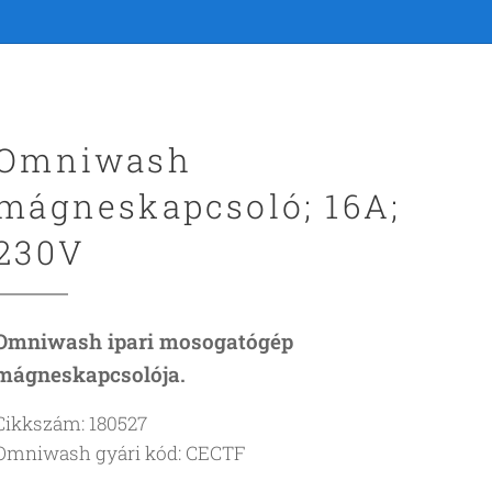
Omniwash
mágneskapcsoló; 16A;
230V
Omniwash ipari mosogatógép
mágneskapcsolója.
Cikkszám: 180527
Omniwash gyári kód: CECTF