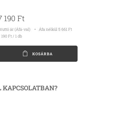
7 190
Ft
ruttó ár (Áfá-val)
Áfa nélkül 5 661 Ft
 190 Ft / 1 db
KOSÁRBA
L
KAPCSOLATBAN?