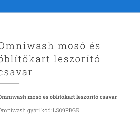
Omniwash mosó és
öblítőkart leszorító
csavar
Omniwash mosó és öblítőkart leszorító csavar
Omniwash gyári kód: LS09PBGR