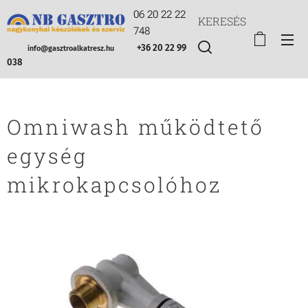
06 20 22 22
KERESÉS
748
+36 20 22 99
info@gasztroalkatresz.hu
038
Omniwash működtető
egység
mikrokapcsolóhoz