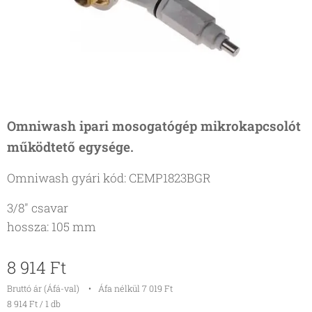
Omniwash ipari mosogatógép mikrokapcsolót
működtető egysége.
Omniwash gyári kód: CEMP1823BGR
3/8" csavar
hossza: 105 mm
8 914
Ft
Bruttó ár (Áfá-val)
Áfa nélkül 7 019 Ft
8 914 Ft / 1 db