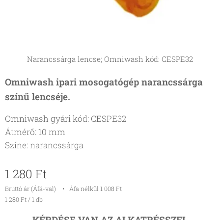
Narancssárga lencse; Omniwash kód: CESPE32
Omniwash ipari mosogatógép narancssárga
színű lencséje.
Omniwash gyári kód: CESPE32
Átmérő: 10 mm
Színe: narancssárga
1 280
Ft
Bruttó ár (Áfá-val)
Áfa nélkül 1 008 Ft
1 280 Ft / 1 db
KÉRDÉSE VAN AZ ALKATRÉSSZEL