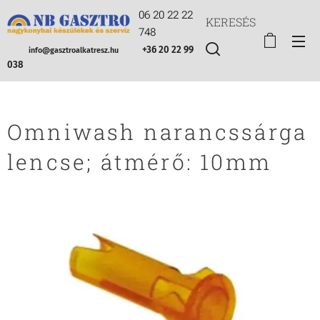
06 20 22 22
KERESÉS
748
+36 20 22 99
info@gasztroalkatresz.hu
038
Omniwash narancssárga
lencse; átmérő: 10mm