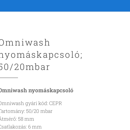
Omniwash
nyomáskapcsoló;
50/20mbar
Omniwash nyomáskapcsoló
Omniwash gyári kód: CEPR
Tartomány: 50/20 mbar
Átmérő: 58 mm
Csatlakozás: 6 mm