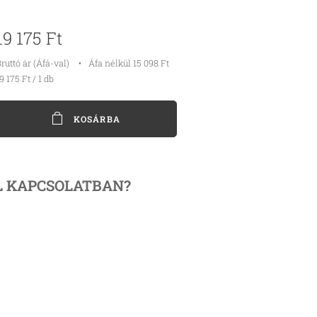
19 175
Ft
ruttó ár (Áfá-val)
Áfa nélkül 15 098 Ft
9 175 Ft / 1 db
KOSÁRBA
L KAPCSOLATBAN?