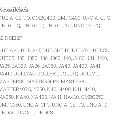
Készülékek
DUE A-CS-TQ, OMBG400, OMPG400, UNO A-CI-Q,
UNO CI-Q, UNO CI-T, UNO CL-TQ, UNO CS-TQ
62 P, SEI2P
DUE A-Q, DUE A-T, DUE CI-T, DUE CL-TQ, DUECL,
DUECS, J35, J350, J36, J360, J40, J400, J41, J410,
JA35, JA350, JA36, JA360, JA40, JA400, JA41,
JA410, JOLLYAQ, JOLLYAT, JOLLYQ, JOLLYT,
MASTER35, MASTER35PS, MASTER40,
MASTER40PS, N350, N40, N400, N41, N410,
NA350, NA40, NA400, NA41, NA410, OMBG350,
OMPG350, UNO A-CI-T, UNO A-CS-TQ, UNO A-T,
UNOAQ, UNOCL, UNOCS