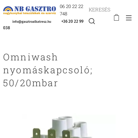
06 20 22 22
KERESÉS
748
+36 20 22 99
info@gasztroalkatresz.hu
038
Omniwash
nyomáskapcsoló;
50/20mbar