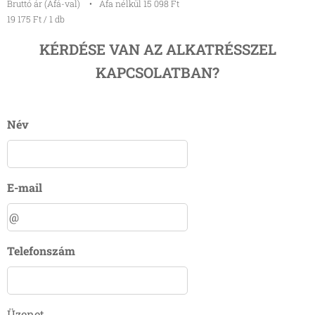
Bruttó ár (Áfá-val)
Áfa nélkül 15 098 Ft
19 175 Ft / 1 db
KÉRDÉSE VAN AZ ALKATRÉSSZEL
KAPCSOLATBAN?
Név
E-mail
Telefonszám
Üzenet