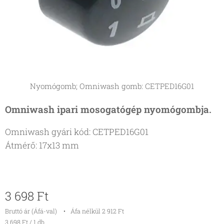
Nyomógomb; Omniwash gomb: CETPED16G01
Omniwash ipari mosogatógép nyomógombja.
Omniwash gyári kód: CETPED16G01
Átmérő: 17x13 mm
3 698
Ft
Bruttó ár (Áfá-val)
Áfa nélkül 2 912 Ft
3 698 Ft / 1 db