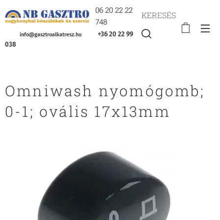
06 20 22 22
KERESÉS
748
+36 20 22 99
info@gasztroalkatresz.hu
038
Omniwash nyomógomb;
0-1; ovális 17x13mm