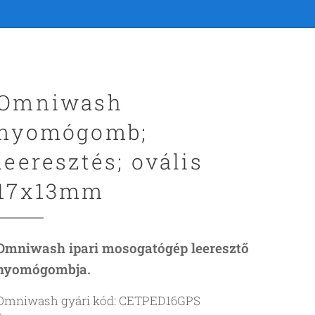
Omniwash
nyomógomb;
leeresztés; ovális
17x13mm
Omniwash ipari mosogatógép leeresztő
nyomógombja.
Omniwash gyári kód: CETPED16GPS