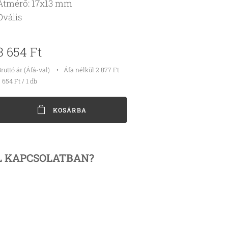
Átmérő: 17x13 mm
Ovális
3 654
Ft
ruttó ár (Áfá-val)
Áfa nélkül 2 877 Ft
 654 Ft / 1 db
KOSÁRBA
L KAPCSOLATBAN?