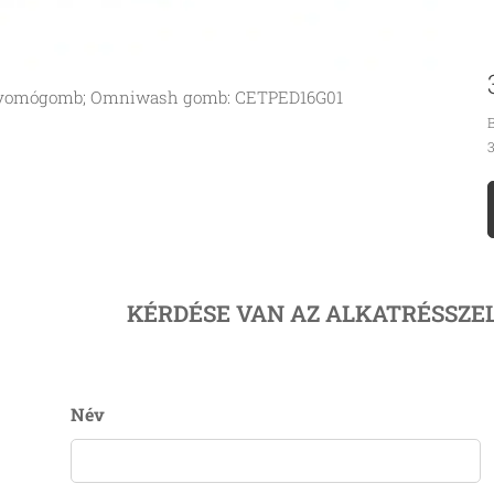
yomógomb; Omniwash gomb: CETPED16G01
B
3
KÉRDÉSE VAN AZ ALKATRÉSSZE
Név