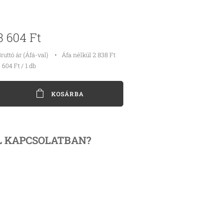
3 604
Ft
ruttó ár (Áfá-val)
Áfa nélkül 2 838 Ft
 604 Ft / 1 db
KOSÁRBA
L KAPCSOLATBAN?