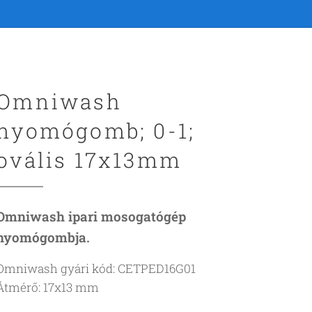
Omniwash
nyomógomb; 0-1;
ovális 17x13mm
Omniwash ipari mosogatógép
nyomógombja.
Omniwash gyári kód: CETPED16G01
Átmérő: 17x13 mm