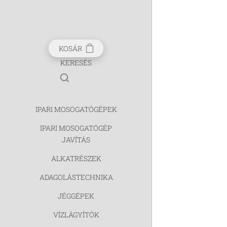
KOSÁR
KERESÉS
IPARI MOSOGATÓGÉPEK
IPARI MOSOGATÓGÉP
JAVÍTÁS
ALKATRÉSZEK
ADAGOLÁSTECHNIKA
JÉGGÉPEK
VÍZLÁGYÍTÓK