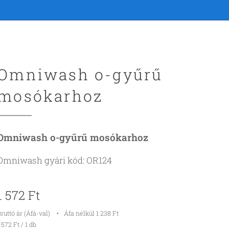
Omniwash o-gyűrű
mosókarhoz
Omniwash o-gyűrű mosókarhoz
Omniwash gyári kód: OR124
1 572
Ft
ruttó ár (Áfá-val)
Áfa nélkül 1 238 Ft
 572 Ft / 1 db