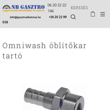
06 20 22 22
KERESÉS
748
+36 20 22 99
info@gasztroalkatresz.hu
038
Omniwash öblítőkar
tartó