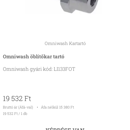
Omniwash Kartartó
Omniwash öblítőkar tartó
Omniwash gyári kód: LI133FOT
19 532
Ft
Bruttó ár (Áfá-val)
Áfa nélkül 15 380 Ft
19 532 Ft / 1 db