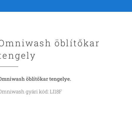
Omniwash öblítőkar
tengely
Omniwash öblítőkar tengelye.
Omniwash gyári kód: LI18F