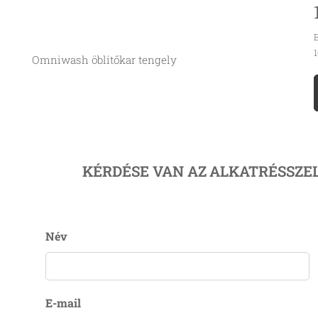
B
1
Omniwash öblítőkar tengely
KÉRDÉSE VAN AZ
ALKATRÉSSZE
Név
E-mail