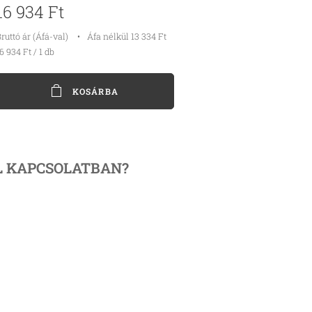
16 934
Ft
ruttó ár (Áfá-val)
Áfa nélkül 13 334 Ft
6 934 Ft / 1 db
KOSÁRBA
L
KAPCSOLATBAN?