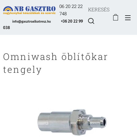
06 20 22 22
KERESÉS
748
+36 20 22 99
info@gasztroalkatresz.hu
038
Omniwash öblítőkar
tengely