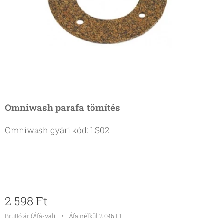
Omniwash parafa tömítés
Omniwash gyári kód: LS02
2 598
Ft
Bruttó ár (Áfá-val)
Áfa nélkül 2 046 Ft