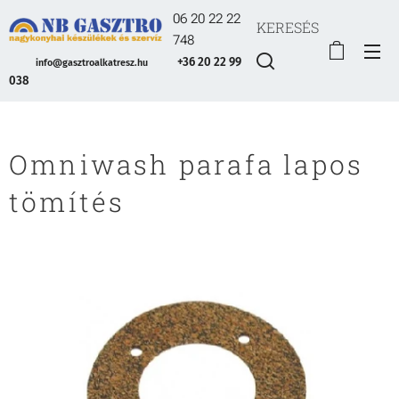
06 20 22 22
KERESÉS
748
+36 20 22 99
info@gasztroalkatresz.hu
038
Omniwash parafa lapos
tömítés