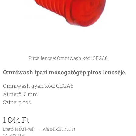
Piros lencse; Omniwash kód: CEGA6
Omniwash ipari mosogatógép piros lencséje.
Omniwash gyári kód: CEGA6
Átmérő: 6 mm
Színe: piros
1 844
Ft
Bruttó ár (Áfá-val)
Áfa nélkül 1 452 Ft
1 844 Ft / 1 db