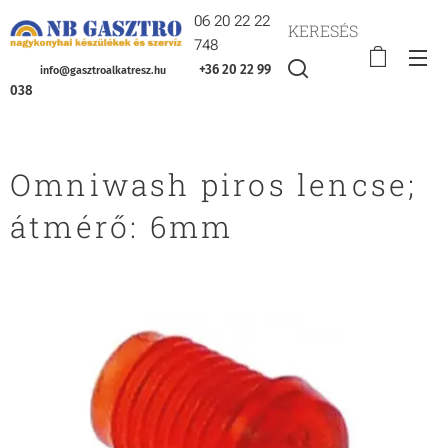
06 20 22 22
KERESÉS
748
+36 20 22 99
info@gasztroalkatresz.hu
038
Omniwash piros lencse;
átmérő: 6mm