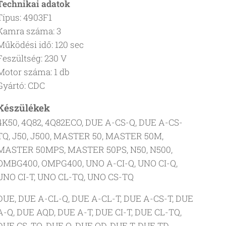
Technikai adatok
Típus: 4903F1
Kamra száma: 3
Működési idő: 120 sec
Feszültség: 230 V
Motor száma: 1 db
Gyártó: CDC
Készülékek
4K50, 4Q82, 4Q82ECO, DUE A-CS-Q, DUE A-CS-
TQ, J50, J500, MASTER 50, MASTER 50M,
MASTER 50MPS, MASTER 50PS, N50, N500,
OMBG400, OMPG400, UNO A-CI-Q, UNO CI-Q,
UNO CI-T, UNO CL-TQ, UNO CS-TQ
DUE, DUE A-CL-Q, DUE A-CL-T, DUE A-CS-T, DUE
A-Q, DUE AQD, DUE A-T, DUE CI-T, DUE CL-TQ,
DUE CS-TQ, DUE Q, DUE QD, DUE T, DUE TD,