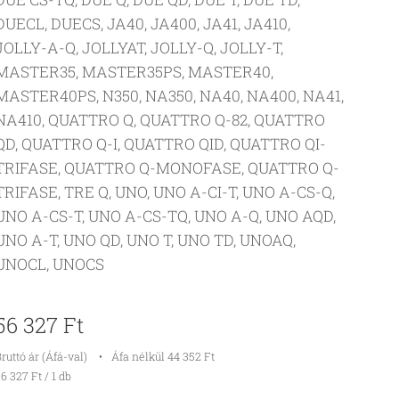
DUECL, DUECS, JA40, JA400, JA41, JA410,
JOLLY-A-Q, JOLLYAT, JOLLY-Q, JOLLY-T,
MASTER35, MASTER35PS, MASTER40,
MASTER40PS, N350, NA350, NA40, NA400, NA41,
NA410, QUATTRO Q, QUATTRO Q-82, QUATTRO
QD, QUATTRO Q-I, QUATTRO QID, QUATTRO QI-
TRIFASE, QUATTRO Q-MONOFASE, QUATTRO Q-
TRIFASE, TRE Q, UNO, UNO A-CI-T, UNO A-CS-Q,
UNO A-CS-T, UNO A-CS-TQ, UNO A-Q, UNO AQD,
UNO A-T, UNO QD, UNO T, UNO TD, UNOAQ,
UNOCL, UNOCS
56 327
Ft
ruttó ár (Áfá-val)
Áfa nélkül 44 352 Ft
6 327 Ft / 1 db