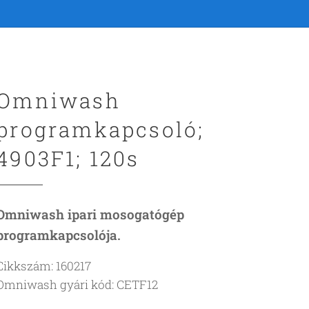
Omniwash
programkapcsoló;
4903F1; 120s
Omniwash ipari mosogatógép
programkapcsolója.
Cikkszám: 160217
Omniwash gyári kód: CETF12