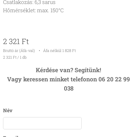
Csatlakozás: 6,3 sarus
Hőmérséklet: max. 150°C
2 321
Ft
Bruttó ár (Áfá-val)
Áfa nélkül 1 828 Ft
2 321 Ft / 1 db
Kérdése van? Segítünk!
Vagy keressen minket telefonon 06 20 22 99
038
Név