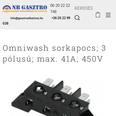
06 20 22 22
KERESÉS
748
+36 20 22 99
info@gasztroalkatresz.hu
038
Omniwash sorkapocs; 3
pólusú; max. 41A; 450V