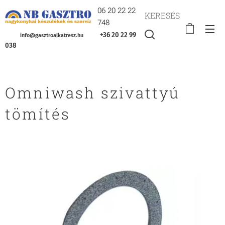
06 20 22 22
KERESÉS
748
+36 20 22 99
info@gasztroalkatresz.hu
038
Omniwash szivattyú
tömítés