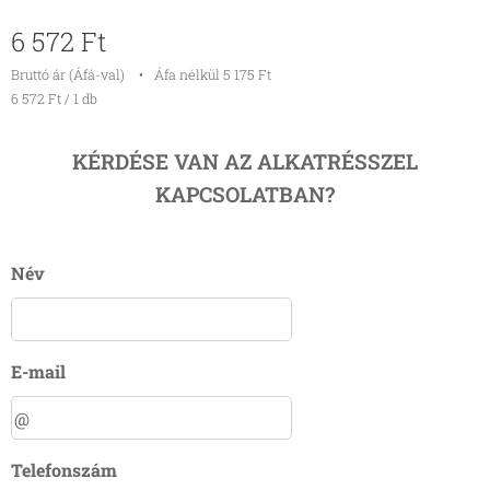
6 572
Ft
Bruttó ár (Áfá-val)
Áfa nélkül 5 175 Ft
6 572 Ft / 1 db
KÉRDÉSE VAN AZ ALKATRÉSSZEL
KAPCSOLATBAN?
Név
E-mail
Telefonszám