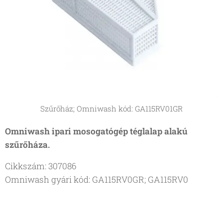
Szűrőház; Omniwash kód: GA115RV01GR
Omniwash ipari mosogatógép téglalap alakú
szűrőháza.
Cikkszám: 307086
Omniwash gyári kód: GA115RV0GR; GA115RV0