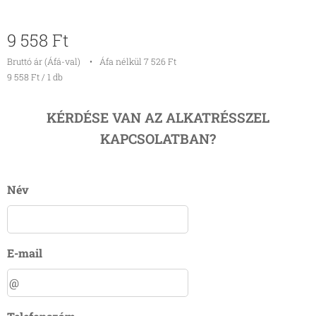
9 558
Ft
Bruttó ár (Áfá-val)
Áfa nélkül 7 526 Ft
9 558 Ft / 1 db
KÉRDÉSE VAN AZ ALKATRÉSSZEL
KAPCSOLATBAN?
Név
E-mail