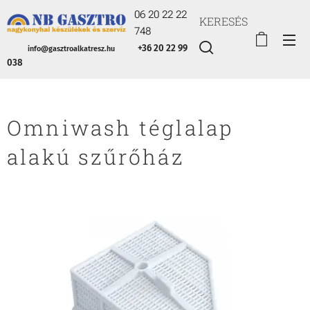
06 20 22 22
KERESÉS
748
+36 20 22 99
info@gasztroalkatresz.hu
038
Omniwash téglalap
alakú szűrőház